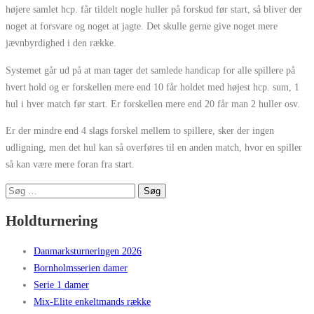
højere samlet hcp. får tildelt nogle huller på forskud før start, så bliver der
noget at forsvare og noget at jagte. Det skulle gerne give noget mere
jævnbyrdighed i den række.
Systemet går ud på at man tager det samlede handicap for alle spillere på
hvert hold og er forskellen mere end 10 får holdet med højest hcp. sum, 1
hul i hver match før start. Er forskellen mere end 20 får man 2 huller osv.
Er der mindre end 4 slags forskel mellem to spillere, sker der ingen
udligning, men det hul kan så overføres til en anden match, hvor en spiller
så kan være mere foran fra start.
Søg
efter:
Holdturnering
Danmarksturneringen 2026
Bornholmsserien damer
Serie 1 damer
Mix-Elite enkeltmands række