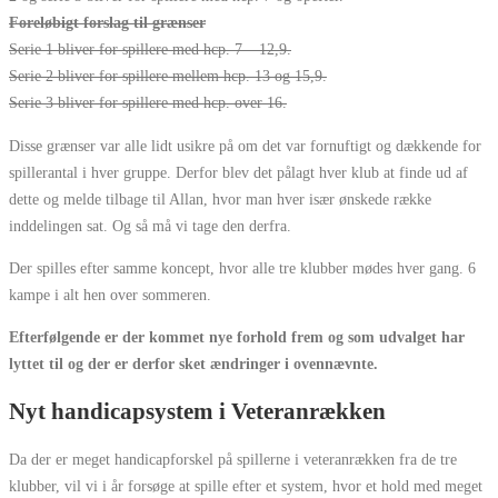
Foreløbigt forslag til grænser
Serie 1 bliver for spillere med hcp. 7 – 12,9.
Serie 2 bliver for spillere mellem hcp. 13 og 15,9.
Serie 3 bliver for spillere med hcp. over 16.
Disse grænser var alle lidt usikre på om det var fornuftigt og dækkende for
spillerantal i hver gruppe. Derfor blev det pålagt hver klub at finde ud af
dette og melde tilbage til Allan, hvor man hver især ønskede række
inddelingen sat. Og så må vi tage den derfra.
Der spilles efter samme koncept, hvor alle tre klubber mødes hver gang. 6
kampe i alt hen over sommeren.
Efterfølgende er der kommet nye forhold frem og som udvalget har
lyttet til og der er derfor sket ændringer i ovennævnte.
Nyt handicapsystem i Veteranrækken
Da der er meget handicapforskel på spillerne i veteranrækken fra de tre
klubber, vil vi i år forsøge at spille efter et system, hvor et hold med meget