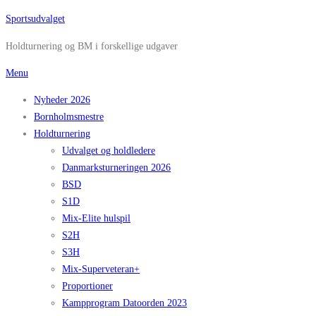
Spring
Sportsudvalget
til
Holdturnering og BM i forskellige udgaver
indhold
Menu
Nyheder 2026
Bornholmsmestre
Holdturnering
Udvalget og holdledere
Danmarksturneringen 2026
BSD
S1D
Mix-Elite hulspil
S2H
S3H
Mix-Superveteran+
Proportioner
Kampprogram Datoorden 2023