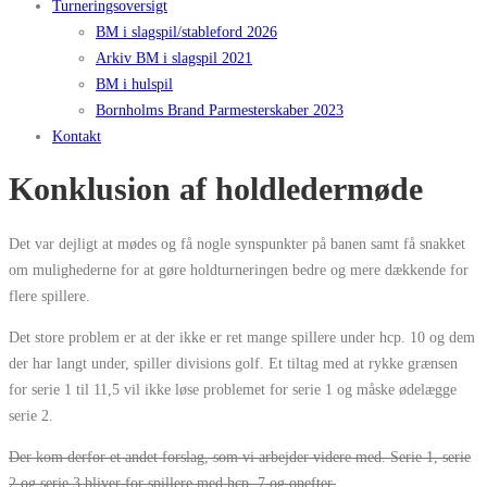
Turneringsoversigt
BM i slagspil/stableford 2026
Arkiv BM i slagspil 2021
BM i hulspil
Bornholms Brand Parmesterskaber 2023
Kontakt
Konklusion af holdledermøde
Det var dejligt at mødes og få nogle synspunkter på banen samt få snakket
om mulighederne for at gøre holdturneringen bedre og mere dækkende for
flere spillere.
Det store problem er at der ikke er ret mange spillere under hcp. 10 og dem
der har langt under, spiller divisions golf. Et tiltag med at rykke grænsen
for serie 1 til 11,5 vil ikke løse problemet for serie 1 og måske ødelægge
serie 2.
Der kom derfor et andet forslag, som vi arbejder videre med. Serie 1, serie
2 og serie 3 bliver for spillere med hcp. 7 og opefter.