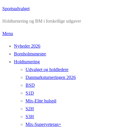
Spring
Sportsudvalget
til
Holdturnering og BM i forskellige udgaver
indhold
Menu
Nyheder 2026
Bornholmsmestre
Holdturnering
Udvalget og holdledere
Danmarksturneringen 2026
BSD
S1D
Mix-Elite hulspil
S2H
S3H
Mix-Superveteran+